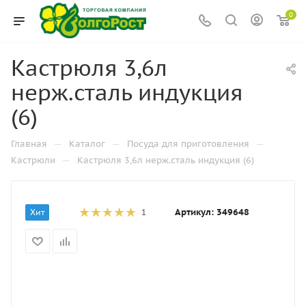
0
Кастрюля 3,6л
нерж.сталь индукция
(6)
—
—
—
Главная
Каталог
Посуда для приготовления
—
Кастрюли
Кастрюля 3,6л нерж.сталь индукция (6)
Артикул:
349648
Хит
1