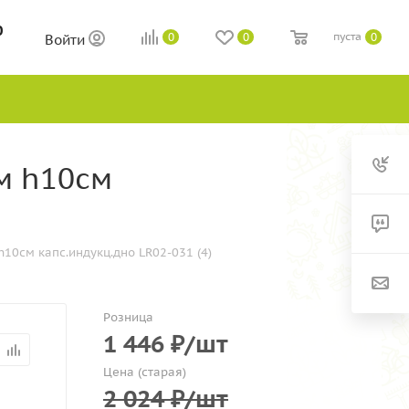
0
пуста
0
0
0
Войти
см h10см
h10см капс.индукц.дно LR02-031 (4)
Розница
1 446
₽
/шт
Цена (старая)
2 024
₽
/шт