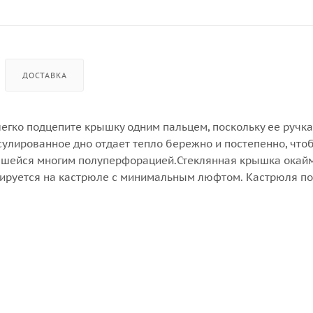
ДОСТАВКА
 легко подцепите крышку одним пальцем, поскольку ее ручка
псулированное дно отдает тепло бережно и постепенно, что
ившейся многим полуперфорацией.Стеклянная крышка окай
сируется на кастрюле с минимальным люфтом. Кастрюля п