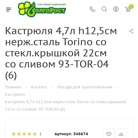
0
Кастрюля 4,7л h12,5см
нерж.сталь Torino со
стекл.крышкой 22см
со сливом 93-TOR-04
(6)
—
—
—
Главная
Каталог
Посуда для приготовления
—
Кастрюли
Кастрюля 4,7л h12,5см нерж.сталь Torino со стекл.крышкой
22см со сливом 93-TOR-04 (6)
Артикул:
348674
1