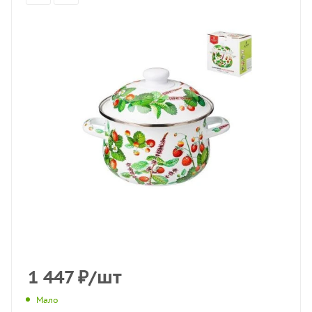
1 447
₽
/шт
Мало