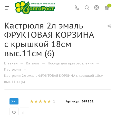
0
Кастрюля 2л эмаль
ФРУКТОВАЯ КОРЗИНА
с крышкой 18см
выс.11см (6)
—
—
—
Главная
Каталог
Посуда для приготовления
—
Кастрюли
Кастрюля 2л эмаль ФРУКТОВАЯ КОРЗИНА с крышкой 18см
выс.11см (6)
Артикул:
347281
Хит
1