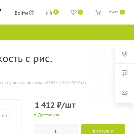
0
пуста
0
0
0
Войти
ость с рис.
ь с рис. сферическая 61904-122/4.02-У (4)
1 412
₽
/шт
Достаточно
В КОРЗИНУ