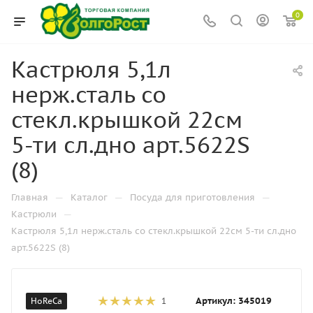
0
Кастрюля 5,1л
нерж.сталь со
стекл.крышкой 22см
5-ти сл.дно арт.5622S
(8)
—
—
—
Главная
Каталог
Посуда для приготовления
—
Кастрюли
Кастрюля 5,1л нерж.сталь со стекл.крышкой 22см 5-ти сл.дно
арт.5622S (8)
Артикул:
345019
HoReCa
1