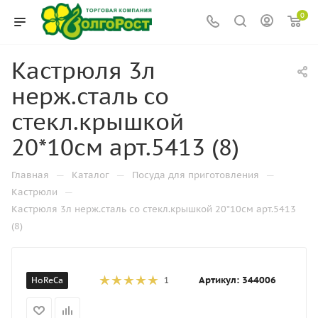
0
Кастрюля 3л
нерж.сталь со
стекл.крышкой
20*10см арт.5413 (8)
—
—
—
Главная
Каталог
Посуда для приготовления
—
Кастрюли
Кастрюля 3л нерж.сталь со стекл.крышкой 20*10см арт.5413
(8)
Артикул:
344006
HoReCa
1