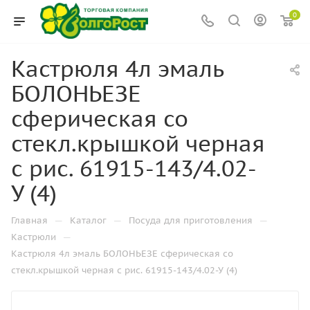
0
Кастрюля 4л эмаль
БОЛОНЬЕЗЕ
сферическая со
стекл.крышкой черная
с рис. 61915-143/4.02-
У (4)
—
—
—
Главная
Каталог
Посуда для приготовления
—
Кастрюли
Кастрюля 4л эмаль БОЛОНЬЕЗЕ сферическая со
стекл.крышкой черная с рис. 61915-143/4.02-У (4)