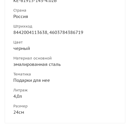
КЕ-61915-143-4.02Б
Страна
Россия
Штрихкод
8442004113638, 4603784386719
Цвет
черный
Материал основной
эмалированная сталь
Тематика
Подарки для нее
Литраж
4,0л
Размер
24см