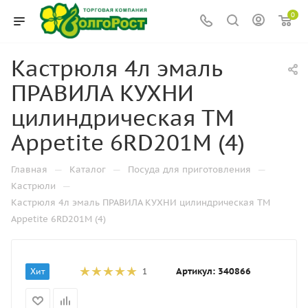
0
Кастрюля 4л эмаль
ПРАВИЛА КУХНИ
цилиндрическая ТМ
Appetite 6RD201M (4)
—
—
—
Главная
Каталог
Посуда для приготовления
—
Кастрюли
Кастрюля 4л эмаль ПРАВИЛА КУХНИ цилиндрическая ТМ
Appetite 6RD201M (4)
Артикул:
340866
Хит
1