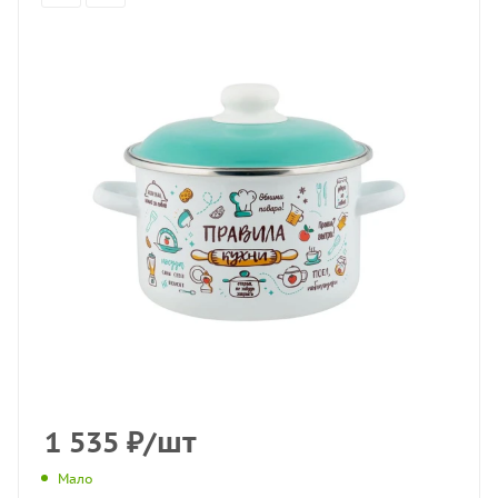
1 535
₽
/шт
Мало