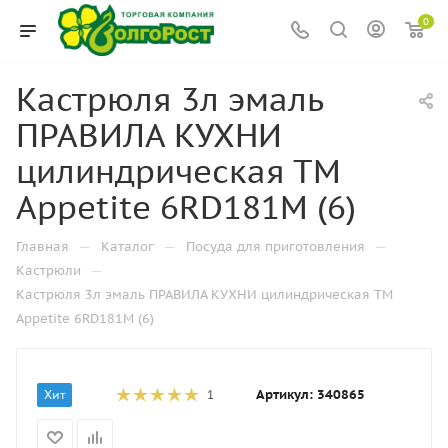
0
Кастрюля 3л эмаль
ПРАВИЛА КУХНИ
цилиндрическая ТМ
Appetite 6RD181M (6)
—
—
—
Главная
Каталог
Посуда для приготовления
—
Кастрюли
Кастрюля 3л эмаль ПРАВИЛА КУХНИ цилиндрическая ТМ
Appetite 6RD181M (6)
Артикул:
340865
Хит
1