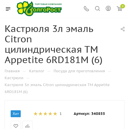
0
Кастрюля 3л эмаль
Citron
цилиндрическая ТМ
Appetite 6RD181M (6)
—
—
—
Главная
Каталог
Посуда для приготовления
—
Кастрюли
Кастрюля 3л эмаль Citron цилиндрическая ТМ Appetite
6RD181M (6)
Артикул:
340855
Хит
1