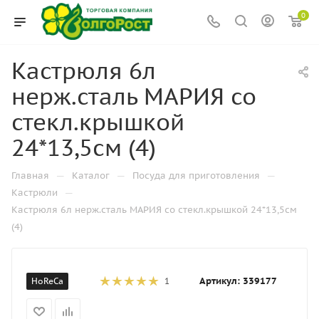
0
Кастрюля 6л
нерж.сталь МАРИЯ со
стекл.крышкой
24*13,5см (4)
—
—
—
Главная
Каталог
Посуда для приготовления
—
Кастрюли
Кастрюля 6л нерж.сталь МАРИЯ со стекл.крышкой 24*13,5см
(4)
Артикул:
339177
HoReCa
1