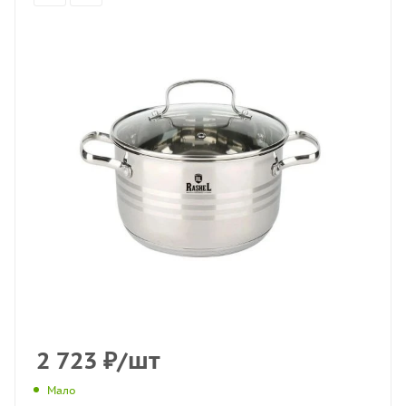
2 723
₽
/шт
Мало