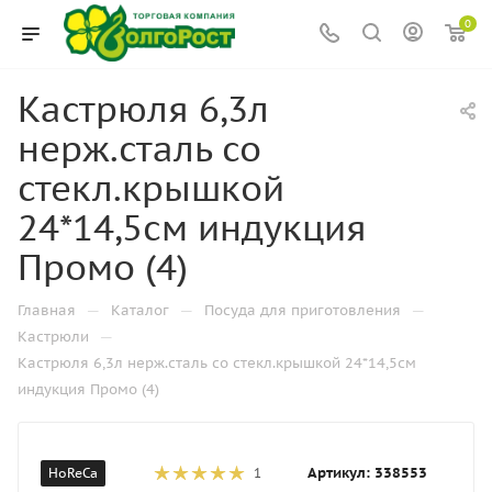
0
Кастрюля 6,3л
нерж.сталь со
стекл.крышкой
24*14,5см индукция
Промо (4)
—
—
—
Главная
Каталог
Посуда для приготовления
—
Кастрюли
Кастрюля 6,3л нерж.сталь со стекл.крышкой 24*14,5см
индукция Промо (4)
Артикул:
338553
HoReCa
1