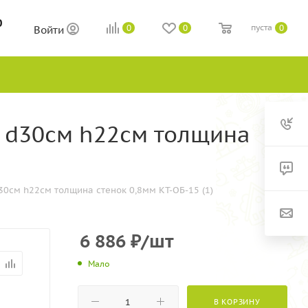
0
пуста
0
0
0
Войти
 d30см h22см толщина
см h22см толщина стенок 0,8мм КТ-ОБ-15 (1)
6 886
₽
/шт
Мало
В КОРЗИНУ