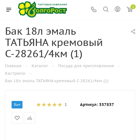
0
Бак 18л эмаль
ТАТЬЯНА кремовый
С-28261/4км (1)
—
—
—
Главная
Каталог
Посуда для приготовления
—
Кастрюли
Бак 18л эмаль ТАТЬЯНА кремовый С-28261/4км (1)
Артикул:
337837
Хит
1