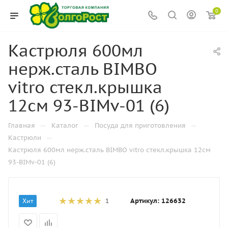
0
Кастрюля 600мл
нерж.сталь BIMBO
vitro стекл.крышка
12см 93-BIMv-01 (6)
—
—
—
Главная
Каталог
Посуда для приготовления
—
Кастрюли
Кастрюля 600мл нерж.сталь BIMBO vitro стекл.крышка 12см
93-BIMv-01 (6)
Артикул:
126632
Хит
1