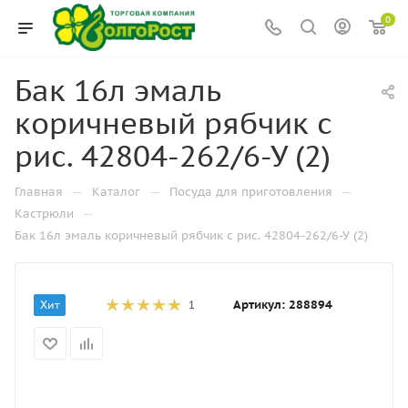
0
Бак 16л эмаль
коричневый рябчик с
рис. 42804-262/6-У (2)
—
—
—
Главная
Каталог
Посуда для приготовления
—
Кастрюли
Бак 16л эмаль коричневый рябчик с рис. 42804-262/6-У (2)
Артикул:
288894
Хит
1