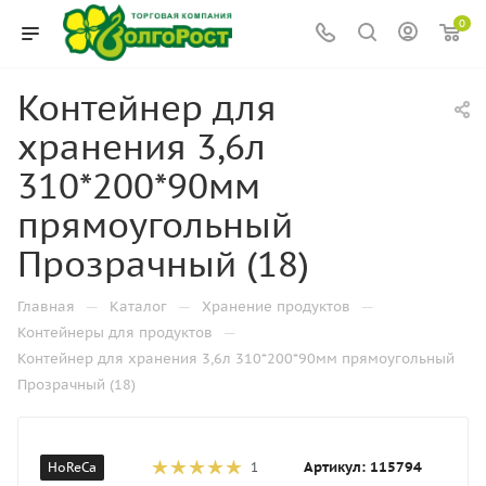
0
Контейнер для
хранения 3,6л
310*200*90мм
прямоугольный
Прозрачный (18)
—
—
—
Главная
Каталог
Хранение продуктов
—
Контейнеры для продуктов
Контейнер для хранения 3,6л 310*200*90мм прямоугольный
Прозрачный (18)
Артикул:
115794
HoReCa
1