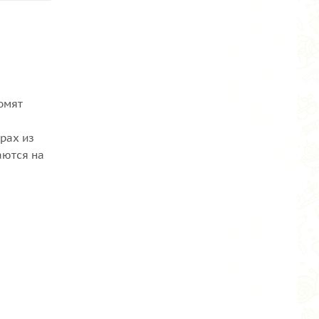
омят
рах из
аются на