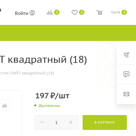
0
пуста
0
0
0
Войти
Т квадратный (18)
стик ЛАЙТ квадратный (18)
197
₽
/шт
Достаточно
В КОРЗИНУ