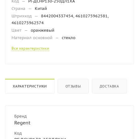
Код
—
РГ-ДСНР130-250ДЛ1ХА
Страна
—
Китай
Штрихкод
—
8442004337454, 4610275962581,
4610275962574
Цвет
—
оранжевый
Материал основной
—
стекло
Все характеристики
ХАРАКТЕРИСТИКИ
ОТЗЫВЫ
ДОСТАВКА
Бренд
Regent
Код