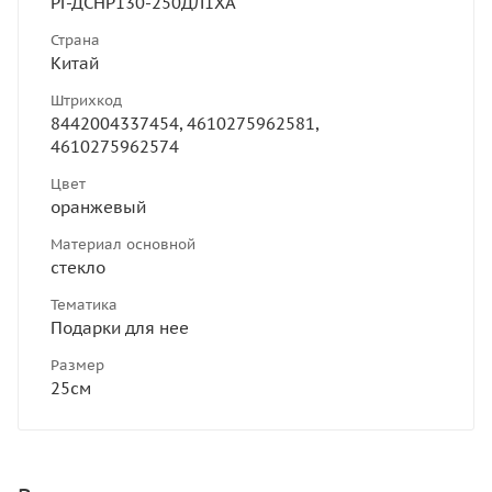
РГ-ДСНР130-250ДЛ1ХА
Страна
Китай
Штрихкод
8442004337454, 4610275962581,
4610275962574
Цвет
оранжевый
Материал основной
стекло
Тематика
Подарки для нее
Размер
25см