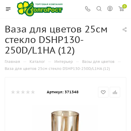
0
Ваза для цветов 25см
стекло DSHP130-
250D/L1HA (12)
—
—
—
—
Главная
Каталог
Интерьер
Вазы для цветов
Ваза для цветов 25см стекло DSHP130-250D/L1HA (12)
Артикул:
371348