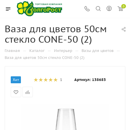
0
Ваза для цветов 50см
стекло CONE-50 (2)
—
—
—
—
Главная
Каталог
Интерьер
Вазы для цветов
Ваза для цветов 50см стекло CONE-50 (2)
Артикул:
138683
Хит
1