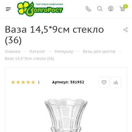
0
Ваза 14,5*9см стекло
(36)
—
—
—
—
Главная
Каталог
Интерьер
Вазы для цветов
Ваза 14,5*9см стекло (36)
Артикул:
381952
1