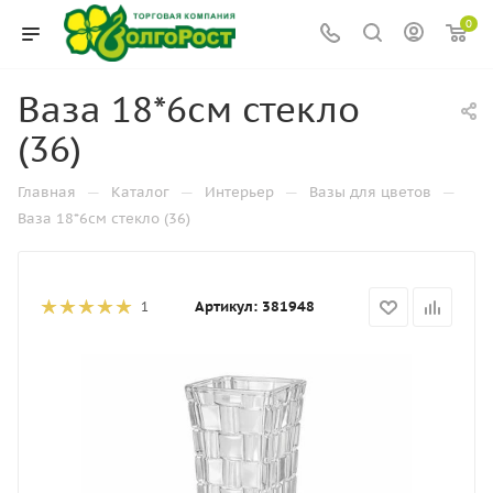
0
Ваза 18*6см стекло
(36)
—
—
—
—
Главная
Каталог
Интерьер
Вазы для цветов
Ваза 18*6см стекло (36)
Артикул:
381948
1