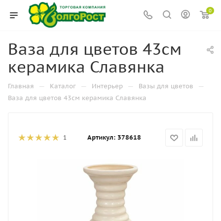
0
Ваза для цветов 43см
керамика Славянка
—
—
—
—
Главная
Каталог
Интерьер
Вазы для цветов
Ваза для цветов 43см керамика Славянка
Артикул:
378618
1