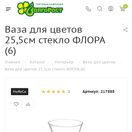
0
Ваза для цветов
25,5см стекло ФЛОРА
(6)
—
—
—
—
Главная
Каталог
Интерьер
Вазы для цветов
Ваза для цветов 25,5см стекло ФЛОРА (6)
Артикул:
217888
HoReCa
1