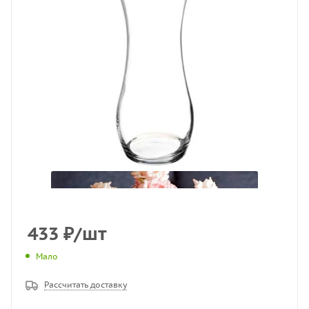
433
₽
/шт
Мало
Рассчитать доставку