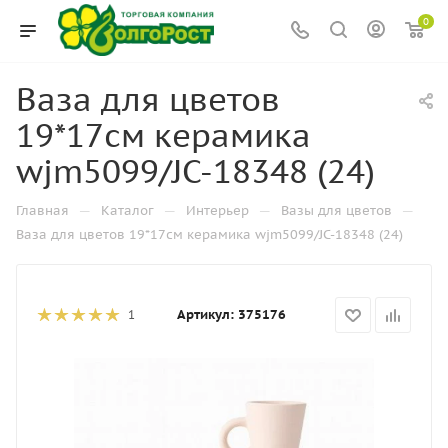
0
Ваза для цветов
19*17см керамика
wjm5099/JC-18348 (24)
—
—
—
—
Главная
Каталог
Интерьер
Вазы для цветов
Ваза для цветов 19*17см керамика wjm5099/JC-18348 (24)
Артикул:
375176
1