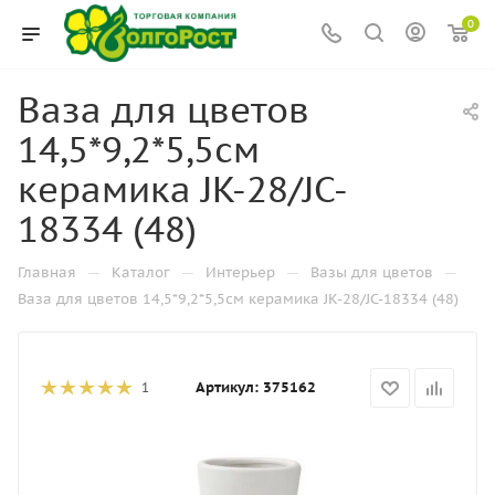
0
Ваза для цветов
14,5*9,2*5,5см
керамика JK-28/JC-
18334 (48)
—
—
—
—
Главная
Каталог
Интерьер
Вазы для цветов
Ваза для цветов 14,5*9,2*5,5см керамика JK-28/JC-18334 (48)
Артикул:
375162
1