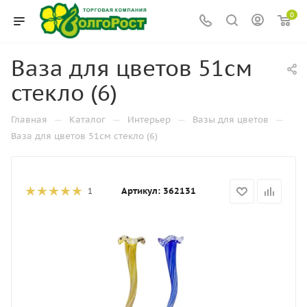
0
Ваза для цветов 51см
стекло (6)
—
—
—
—
Главная
Каталог
Интерьер
Вазы для цветов
Ваза для цветов 51см стекло (6)
Артикул:
362131
1