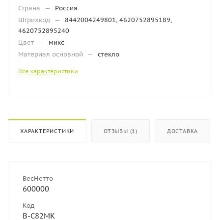
Страна
—
Россия
Штрихкод
—
8442004249801, 4620752895189,
4620752895240
Цвет
—
микс
Материал основной
—
стекло
Все характеристики
ХАРАКТЕРИСТИКИ
ОТЗЫВЫ (1)
ДОСТАВКА
ВесНетто
600000
Код
В-С82МК