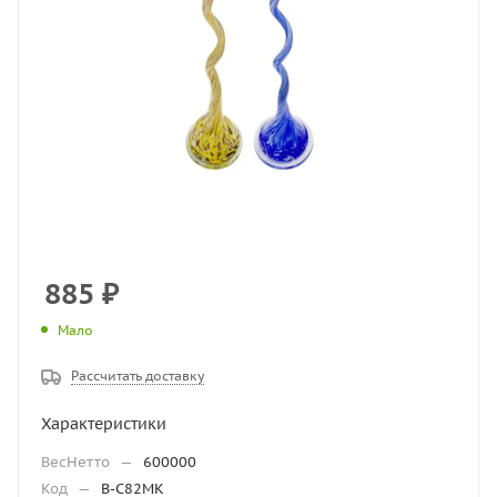
885
₽
Мало
Рассчитать доставку
Характеристики
ВесНетто
—
600000
Код
—
В-С82МК