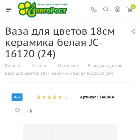
0
Ваза для цветов 18см
керамика белая JC-
16120 (24)
—
—
—
—
Главная
Каталог
Интерьер
Вазы для цветов
Ваза для цветов 18см керамика белая JC-16120 (24)
Артикул:
346864
Хит
1