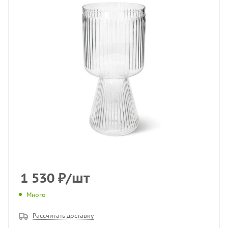
1 530
₽
/шт
Много
Рассчитать доставку