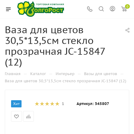
0
Ваза для цветов
30,5*13,5см стекло
прозрачная JC-15847
(12)
—
—
—
—
Главная
Каталог
Интерьер
Вазы для цветов
Ваза для цветов 30,5*13,5см стекло прозрачная JC-15847 (12)
Артикул:
345807
Хит
1