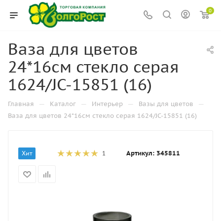
0
Ваза для цветов
24*16см стекло серая
1624/JC-15851 (16)
—
—
—
—
Главная
Каталог
Интерьер
Вазы для цветов
Ваза для цветов 24*16см стекло серая 1624/JC-15851 (16)
Артикул:
345811
Хит
1