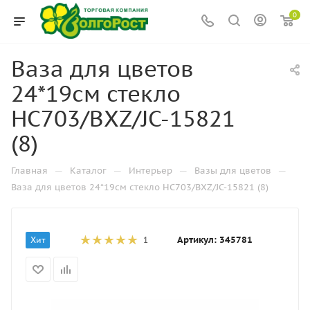
0
Ваза для цветов
24*19см стекло
HC703/BXZ/JC-15821
(8)
—
—
—
—
Главная
Каталог
Интерьер
Вазы для цветов
Ваза для цветов 24*19см стекло HC703/BXZ/JC-15821 (8)
Артикул:
345781
Хит
1