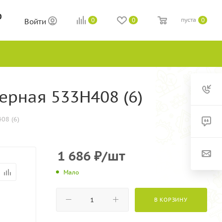
0
пуста
0
0
0
Войти
ерная 533H408 (6)
08 (6)
1 686
₽
/шт
Мало
В КОРЗИНУ