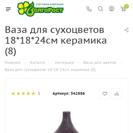
0
Ваза для сухоцветов
18*18*24см керамика
(8)
—
—
—
—
Главная
Каталог
Интерьер
Вазы для цветов
Ваза для сухоцветов 18*18*24см керамика (8)
Артикул:
342886
1