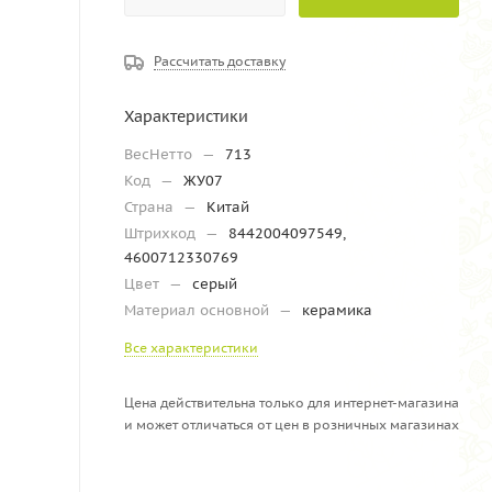
Рассчитать доставку
Характеристики
ВесНетто
—
713
Код
—
ЖУ07
Страна
—
Китай
Штрихкод
—
8442004097549,
4600712330769
Цвет
—
серый
Материал основной
—
керамика
Все характеристики
Цена действительна только для интернет-магазина
и может отличаться от цен в розничных магазинах