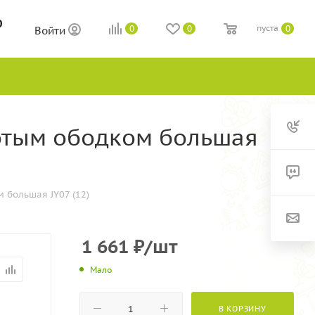
0
пуста
0
0
0
Войти
лотым ободком большая
 большая JY07 (12)
1 661
₽
/шт
Мало
В КОРЗИНУ