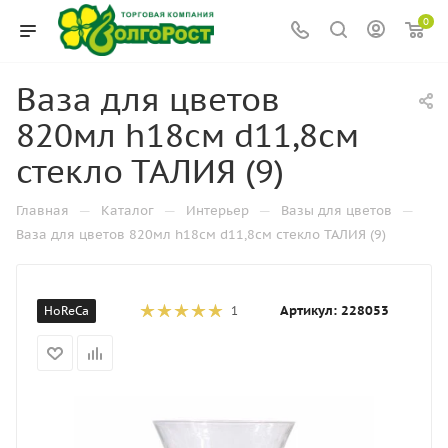
0
Ваза для цветов
820мл h18см d11,8см
стекло ТАЛИЯ (9)
—
—
—
—
Главная
Каталог
Интерьер
Вазы для цветов
Ваза для цветов 820мл h18см d11,8см стекло ТАЛИЯ (9)
Артикул:
228053
HoReCa
1