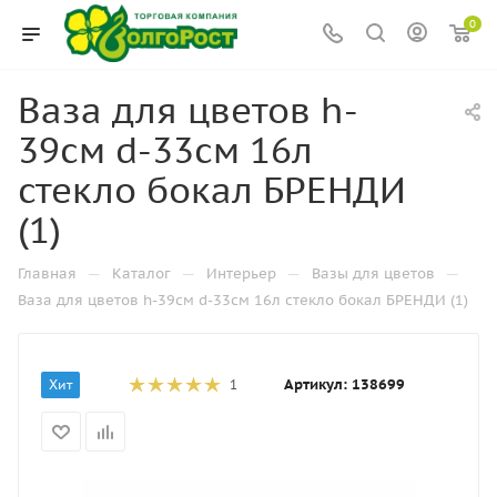
0
Ваза для цветов h-
39см d-33см 16л
стекло бокал БРЕНДИ
(1)
—
—
—
—
Главная
Каталог
Интерьер
Вазы для цветов
Ваза для цветов h-39см d-33см 16л стекло бокал БРЕНДИ (1)
Артикул:
138699
Хит
1