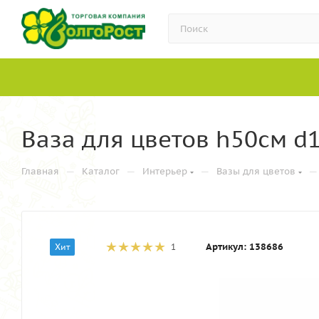
Ваза для цветов h50см d1
—
—
—
—
Главная
Каталог
Интерьер
Вазы для цветов
Артикул:
138686
Хит
1