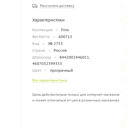
Рассчитать доставку
Характеристики
Коллекция
—
Fino
ВесНетто
—
600715
Код
—
ЭВ-2753
Страна
—
Россия
Штрихкод
—
8442002446011,
4607032399353
Цвет
—
прозрачный
Все характеристики
Цена действительна только для интернет-магазина
и может отличаться от цен в розничных магазинах