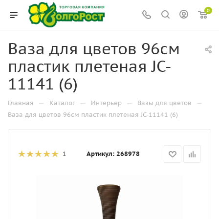
0
Ваза для цветов 96см
пластик плетеная JC-
11141 (6)
—
—
—
—
Главная
Каталог
Интерьер
Вазы для цветов
Ваза для цветов 96см пластик плетеная JC-11141 (6)
Артикул:
268978
1