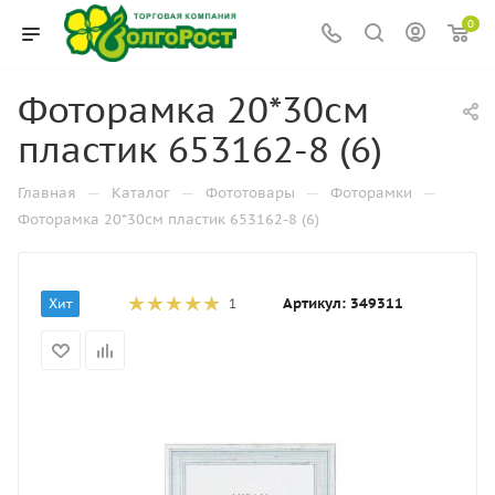
0
Фоторамка 20*30см
пластик 653162-8 (6)
—
—
—
—
Главная
Каталог
Фототовары
Фоторамки
Фоторамка 20*30см пластик 653162-8 (6)
Артикул:
349311
Хит
1