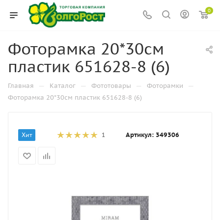
0
Фоторамка 20*30см
пластик 651628-8 (6)
—
—
—
—
Главная
Каталог
Фототовары
Фоторамки
Фоторамка 20*30см пластик 651628-8 (6)
Артикул:
349306
Хит
1