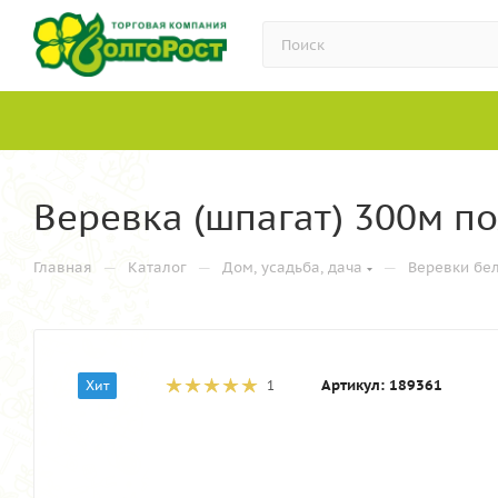
Веревка (шпагат) 300м п
—
—
—
Главная
Каталог
Дом, усадьба, дача
Веревки бел
Артикул:
189361
Хит
1