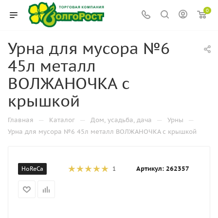
0
Урна для мусора №6
45л металл
ВОЛЖАНОЧКА с
крышкой
—
—
—
—
Главная
Каталог
Дом, усадьба, дача
Урны
Урна для мусора №6 45л металл ВОЛЖАНОЧКА с крышкой
Артикул:
262357
HoReCa
1