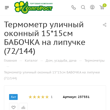
0
Термометр уличный
оконный 15*15см
БАБОЧКА на липучке
(72/144)
—
—
—
Главная
Каталог
Дом, усадьба, дача
Термометры
—
Термометр уличный оконный 15*15см БАБОЧКА на липучке
(72/144)
Артикул:
237351
Хит
1