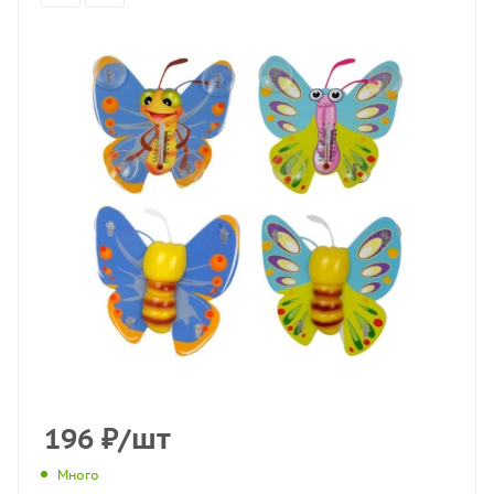
196
₽
/шт
Много