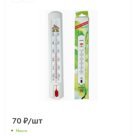
70
₽
/шт
Много