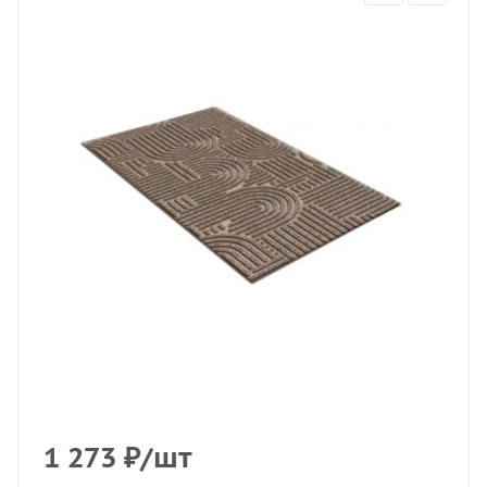
1 273
₽
/шт