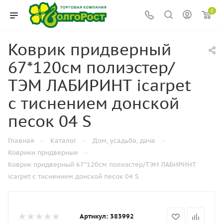
0
Коврик придверный
67*120см полиэстер/
ТЭМ ЛАБИРИНТ icarpet
с тиснением донской
песок 04 S
—
—
—
Главная
Каталог
Дом, усадьба, дача
—
Коврики придверные
Коврик придверный 67*120см полиэстер/ТЭМ ЛАБИРИНТ
icarpet с тиснением донской песок 04 S
Артикул:
383992