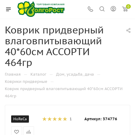
0
Коврик придверный
влаговпитывающий
40*60см АССОРТИ
464гр
—
—
—
Главная
Каталог
Дом, усадьба, дача
—
Коврики придверные
Коврик придверный влаговпитывающий 40*60см АССОРТИ
464гр
Артикул:
374776
HoReCa
1