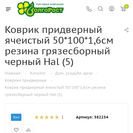
0
Коврик придверный
ячеистый 50*100*1,6см
резина грязесборный
черный Hal (5)
—
—
—
Главная
Каталог
Дом, усадьба, дача
—
Коврики придверные
Коврик придверный ячеистый 50*100*1,6см резина
грязесборный черный Hal (5)
Артикул:
382254
Хит
1