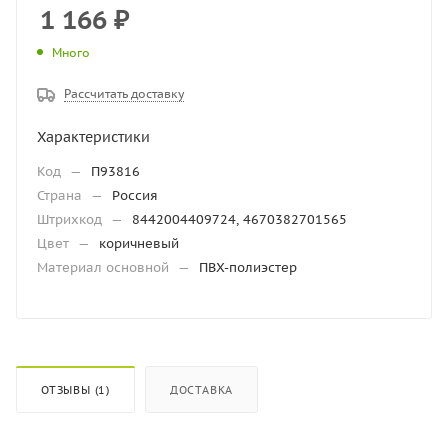
1 166
₽
Много
Рассчитать доставку
Характеристики
Код
—
П93816
Страна
—
Россия
Штрихкод
—
8442004409724, 4670382701565
Цвет
—
коричневый
Материал основной
—
ПВХ-полиэстер
ОТЗЫВЫ (1)
ДОСТАВКА