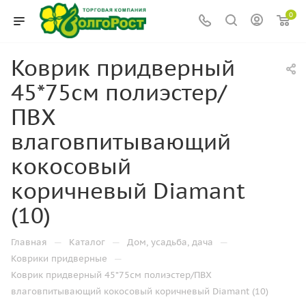
0
Коврик придверный
45*75см полиэстер/
ПВХ
влаговпитывающий
кокосовый
коричневый Diamant
(10)
—
—
—
Главная
Каталог
Дом, усадьба, дача
—
Коврики придверные
Коврик придверный 45*75см полиэстер/ПВХ
влаговпитывающий кокосовый коричневый Diamant (10)