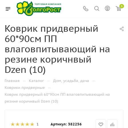
0
Коврик придверный
60*90см ПП
влаговпитывающий на
резине коричнвый
Dzen (10)
—
—
—
Главная
Каталог
Дом, усадьба, дача
—
Коврики придверные
Коврик придверный 60*90см ПП влаговпитывающий на
резине коричнвый Dzen (10)
Артикул:
382256
1